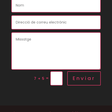
Enviar
=
7 + 5